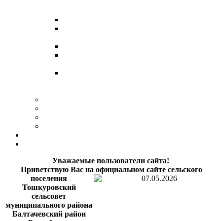
служебному поведению и урегулированию
конфликта интересов
Методические материалы и памятки
Независимая антикоррупционная экспертиза
проектов НПА
НПА в сфере противодействия коррупции
Обратная связь для сообщений о фактах
коррупции
Формы и бланки документов, связанных с
противодействием коррупции, для
заполнения
Обзор обращении
Статистические данные
Форма обращения
Муниципальный контроль
Обратная связь
Контакты
Уважаемые пользователи сайта!
Приветствую Вас на официальном сайте
сельского
поселения
Тошкуровский
сельсовет
муниципального района
Балтачевский район